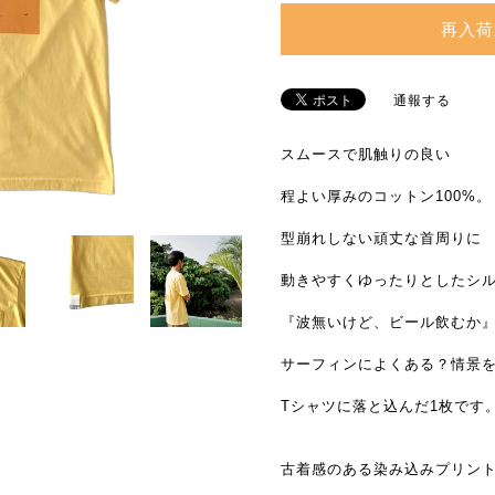
再入荷
通報する
スムースで肌触りの良い
程よい厚みのコットン100%。
型崩れしない頑丈な首周りに
動きやすくゆったりとしたシ
『波無いけど、ビール飲むか
サーフィンによくある？情景
Tシャツに落と込んだ1枚です
古着感のある染み込みプリン