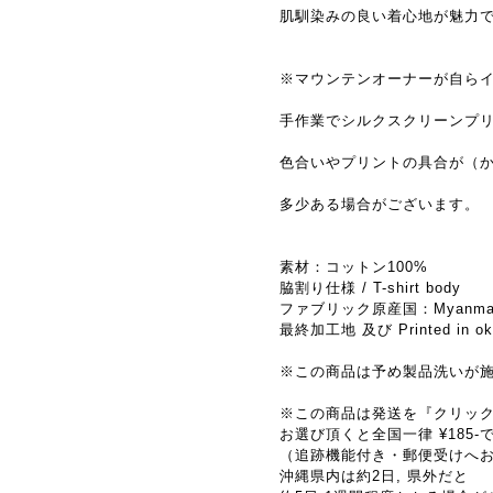
肌馴染みの良い着心地が魅力
※マウンテンオーナーが自ら
手作業でシルクスクリーンプ
色合いやプリントの具合が（
多少ある場合がございます。
素材：コットン100%
脇割り仕様 / T-shirt body
ファブリック原産国：Myanma
最終加工地 及び Printed in oki
※この商品は予め製品洗いが
※この商品は発送を『クリッ
お選び頂くと全国一律 ¥185
（追跡機能付き・郵便受けへ
沖縄県内は約2日, 県外だと