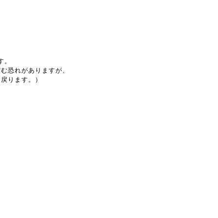
。
す。
縮む恐れがありますが、
に戻ります。）