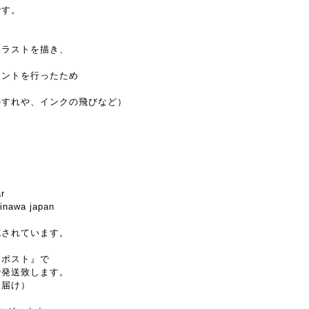
です。
イラストを描き、
リントを行ったため
かすれや、インクの飛びなど）
r
nawa japan
施されています。
クポスト』で
-で発送致します。
お届け）