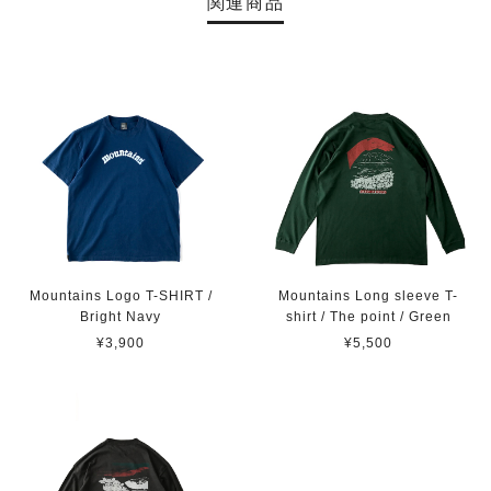
関連商品
Mountains Logo T-SHIRT /
Mountains Long sleeve T-
Bright Navy
shirt / The point / Green
¥3,900
¥5,500