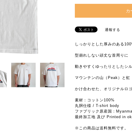
カ
通報する
しっかりとした厚みのある10
型崩れしない頑丈な首周りに
動きやすくゆったりとしたシ
マウンテンの山（Peak）と虹（
かけ合わせた、オリジナルロ
素材：コットン100%
丸胴仕様 / T-shirt body
ファブリック原産国：Myanma
最終加工地 及び Printed in oki
※この商品は送料無料です。