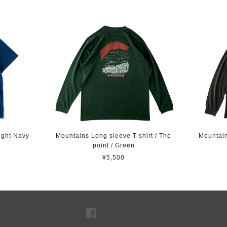
ight Navy
Mountains Long sleeve T-shirt / The
Mountain
point / Green
¥5,500