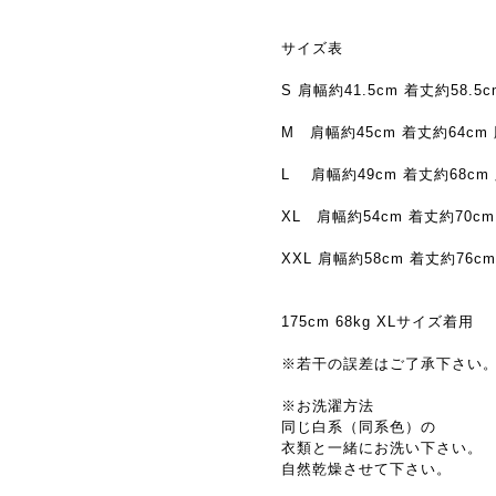
サイズ表
S 肩幅約41.5cm 着丈約58.5
M 肩幅約45cm 着丈約64cm 
L 肩幅約49cm 着丈約68cm 
XL 肩幅約54cm 着丈約70cm
XXL 肩幅約58cm 着丈約76cm
175cm 68kg XLサイズ着用
※若干の誤差はご了承下さい
※お洗濯方法
同じ白系（同系色）の
衣類と一緒にお洗い下さい。
自然乾燥させて下さい。