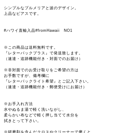
シンプルなプルメリアと波のデザイン。
上品なピアスです。
#ハワイ直輸入品#fromHawaii NO1
※この商品は送料無料です。
『レターパックプラス』で発送致します。
（速達・追跡機能付き・対面でのお届け）
※非対面でのお受け取りをご希望の方は
お手数ですが、備考欄に
『レターパックライト希望』とご記入下さい。
（速達・追跡機能付き・郵便受けにお届け）
※お手入れ方法
水やぬるま湯で軽く洗いながし、
柔らかい布などで軽く押し当てて水分を
拭きとって下さい。
※研磨剤を含んだクロスやクリーナーで磨くと、