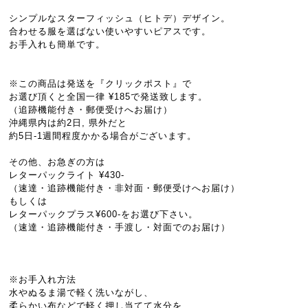
シンプルなスターフィッシュ（ヒトデ）デザイン。
合わせる服を選ばない使いやすいピアスです。
お手入れも簡単です。
※この商品は発送を『クリックポスト』で
お選び頂くと全国一律 ¥185で発送致します。
（追跡機能付き・郵便受けへお届け）
沖縄県内は約2日, 県外だと
約5日-1週間程度かかる場合がございます。
その他、お急ぎの方は
レターパックライト ¥430-
（速達・追跡機能付き・非対面・郵便受けへお届け）
もしくは
レターパックプラス¥600-をお選び下さい。
（速達・追跡機能付き・手渡し・対面でのお届け）
※お手入れ方法
水やぬるま湯で軽く洗いながし、
柔らかい布などで軽く押し当てて水分を