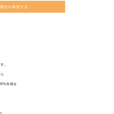
通知を希望する
ます。
がら
00%生地を
r