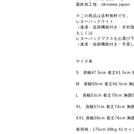
最終加工地 : okinawa japan
※この商品は送料無料です。
レターパックライト
（速達・追跡機能付き・非対
もしくは
レターパックプラスをお選び
（速達・追跡機能付き・手渡
サイズ表
S 肩幅47.5cm 着丈61.5cm 
M 肩幅50cm 着丈66.5cm 胸
L 肩幅53cm 着丈70cm 胸囲5
XL 肩幅57cm 着丈74cm 胸囲
XXL 肩幅59cm 着丈76cm 胸囲
着用例：175cm 68kg XLサイ