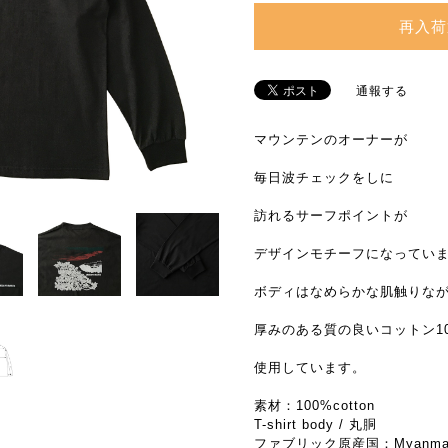
再入荷
通報する
マウンテンのオーナーが
毎日波チェックをしに
訪れるサーフポイントが
デザインモチーフになってい
ボディはなめらかな肌触りな
厚みのある質の良いコットン1
使用しています。
素材：100%cotton
T-shirt body / 丸胴
ファブリック原産国：Myanma