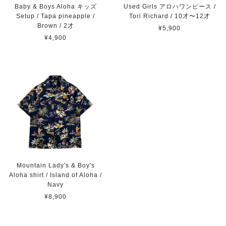
Baby & Boys Aloha キッズ
Used Girls アロハワンピース /
Setup / Tapa pineapple /
Tori Richard / 10才〜12才
Brown / 2才
¥5,900
¥4,900
Mountain Lady's & Boy's
Aloha shirt / Island of Aloha /
Navy
¥8,900