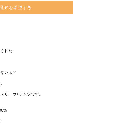
通知を希望する
う
培された
。
えないほど
感。
スリーヴTシャツです。
0%
r