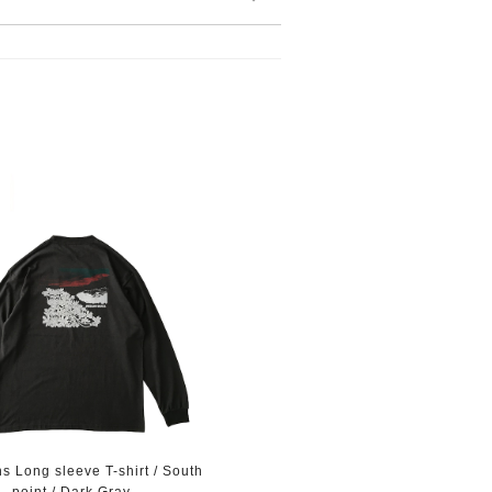
s Long sleeve T-shirt / South
point / Dark Gray