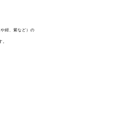
。
め
黒や紺、紫など）の
す。