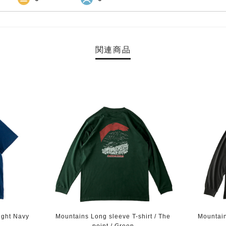
関連商品
ight Navy
Mountains Long sleeve T-shirt / The
Mountain
point / Green