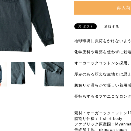
再入荷
通報する
地球環境に負荷をかけないよ
化学肥料や農薬を使わずに栽
オーガニックコットンを採用
厚みのある頑丈な生地とは思
肌触りが滑らかで優しい着用
長持ちするタフでエコなロング
素材：オーガニックコットン10
脇割り仕様 / T-shirt body
ファブリック原産国：Myanma
最終加工地 : okinawa japan