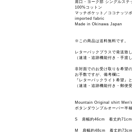
肩口・ヨーク部 シングルステ
100%コットン
マッチポケット／ココナッツ
imported fabric
Made in Okinawa Japan
※この商品は送料無料です。
レターパックプラスで発送致
（速達・追跡機能付き・手渡
非対面でのお受け取りを希望
お手数ですが、備考欄に
『レターパックライト希望』
（速達・追跡機能付き・郵便
Mountain Original shirt Men'
ボタンダウンプルオーバー半袖
S 肩幅約46cm 着丈約71c
M 肩幅約48cm 着丈約73cm