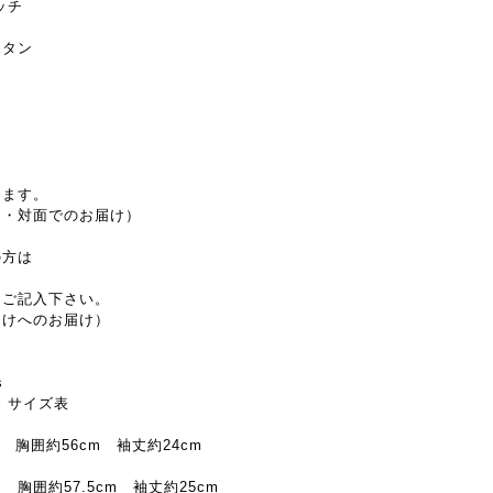
ッチ
ボタン
します。
し・対面でのお届け）
の方は
とご記入下さい。
受けへのお届け）
s
 サイズ表
m 胸囲約56cm 袖丈約24cm
 胸囲約57.5cm 袖丈約25cm