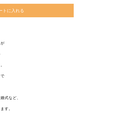
ートに入れる
けが
の
す。
事で
。
結婚式など、
けます。