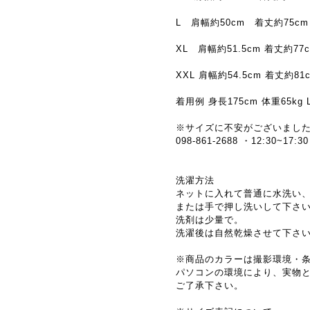
L 肩幅約50cm 着丈約75cm
XL 肩幅約51.5cm 着丈約77
XXL 肩幅約54.5cm 着丈約81
着用例 身長175cm 体重65kg
※サイズに不安がございまし
098-861-2688 ・12:30
洗濯方法
ネットに入れて普通に水洗い
または手で押し洗いして下さ
洗剤は少量で。
洗濯後は自然乾燥させて下さ
※商品のカラーは撮影環境・
パソコンの環境により、実物
ご了承下さい。