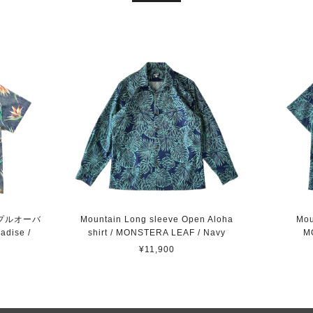
ウンプルオーバ
Mountain Long sleeve Open Aloha
Mou
dise /
shirt / MONSTERA LEAF / Navy
M
¥11,900