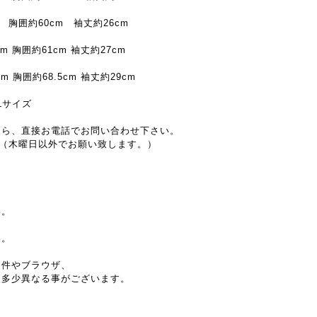
 胸囲約60cm 袖丈約26cm
cm 胸囲約61cm 袖丈約27cm
cm 胸囲約68.5cm 袖丈約29cm
 Lサイズ
たら、直接お電話でお問い合わせ下さい。
~17:30（木曜日以外でお願い致します。）
、
い。
い。
条件やブラウザ、
と多少異なる事がございます。