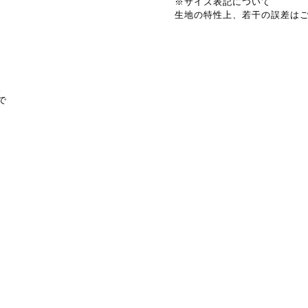
※サイズ表記について
生地の特性上、若干の誤差は
。
で