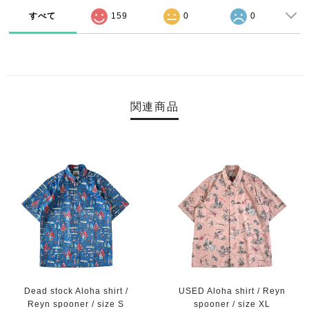
すべて
159
0
0
関連商品
Dead stock Aloha shirt /
USED Aloha shirt / Reyn
Reyn spooner / size S
spooner / size XL