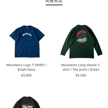
関連商品
Mountains Logo T-SHIRT /
Mountains Long sleeve T-
Bright Navy
shirt / The point / Green
¥3,900
¥5,500