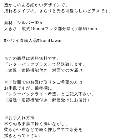
透かしのある細かいデザインで、
揺れるタイプの、きらりと光る可愛らしいピアスです。
素材：シルバー925
大きさ : 縦約15mm(フック部分除く) 幅約7mm
#ハワイ直輸入品#fromHawaii
※この商品は送料無料です。
『レターパックプラス』で発送致します。
（速達・追跡機能付き・対面でのお届け）
※非対面でのお受け取りをご希望の方は
お手数ですが、備考欄に
『レターパックライト希望』とご記入下さい。
（速達・追跡機能付き・郵便受けにお届け）
※お手入れ方法
水やぬるま湯で軽く洗いながし、
柔らかい布などで軽く押し当てて水分を
拭きとって下さい。