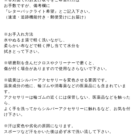
お手数ですが、備考欄に
『レターパックライト希望』とご記入下さい。
（速達・追跡機能付き・郵便受けにお届け）
※お手入れ方法
水やぬるま湯で軽く洗いながし、
柔らかい布などで軽く押し当てて水分を
拭きとって下さい。
※研磨剤を含んだクロスやクリーナーで磨くと、
傷が付く場合がありますので使用なさらないで下さい。
※硫黄はシルバーアクセサリーを変色させる要因です。
温泉成分の他に、輪ゴムや消毒薬などの医薬品にも含まれていま
す。
アクセサリーは輪ゴムの近くには保管しない、医薬品などを触った
ら、
よく手を洗ってからシルバーアクセサリーに触れるなど、お気を付
け下さい。
※汗は変色や劣化の原因になります。
スポーツなど汗をかいた後は必ず水で洗い流して下さい。