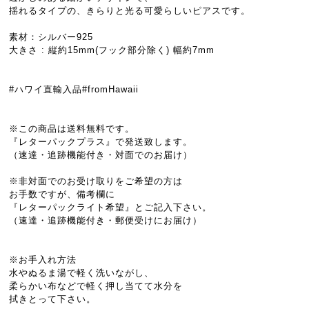
揺れるタイプの、きらりと光る可愛らしいピアスです。
素材：シルバー925
大きさ : 縦約15mm(フック部分除く) 幅約7mm
#ハワイ直輸入品#fromHawaii
※この商品は送料無料です。
『レターパックプラス』で発送致します。
（速達・追跡機能付き・対面でのお届け）
※非対面でのお受け取りをご希望の方は
お手数ですが、備考欄に
『レターパックライト希望』とご記入下さい。
（速達・追跡機能付き・郵便受けにお届け）
※お手入れ方法
水やぬるま湯で軽く洗いながし、
柔らかい布などで軽く押し当てて水分を
拭きとって下さい。