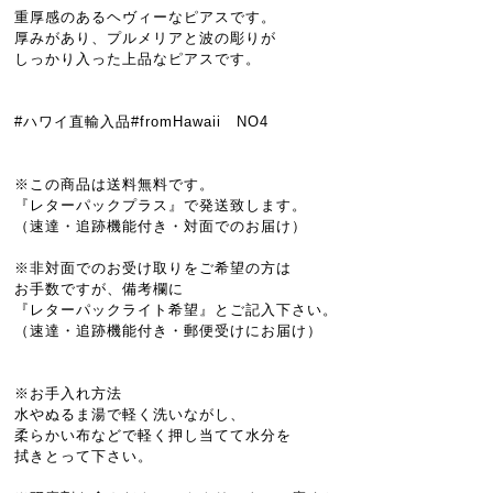
重厚感のあるヘヴィーなピアスです。
厚みがあり、プルメリアと波の彫りが
しっかり入った上品なピアスです。
#ハワイ直輸入品#fromHawaii NO4
※この商品は送料無料です。
『レターパックプラス』で発送致します。
（速達・追跡機能付き・対面でのお届け）
※非対面でのお受け取りをご希望の方は
お手数ですが、備考欄に
『レターパックライト希望』とご記入下さい。
（速達・追跡機能付き・郵便受けにお届け）
※お手入れ方法
水やぬるま湯で軽く洗いながし、
柔らかい布などで軽く押し当てて水分を
拭きとって下さい。