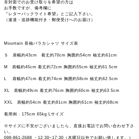
非対面でのお受け取りを希望の方は
お手数ですが、備考欄に
『レターパックライト希望』とご記入下さい。
（速達・追跡機能付き・郵便受けへのお届け）
Mountain 長袖パラカシャツ サイズ表
Ｓ 肩幅約43cm 着丈約70cm 胸囲約54cm 袖丈約61cm
M 肩幅約45cm 着丈約72cm 胸囲約55cm 袖丈約61.5cm
L 肩幅約47cm 着丈約74cm 胸囲約58cm 袖丈約62.5cm
XL 肩幅約49cm 着丈約76cm 胸囲約60cm 袖丈約63.5cm
XXL 肩幅約54cm 着丈約81cm 胸囲約61cm 袖丈約68cm
着用例 : 175cm 65kg Lサイズ
※サイズに不安がございましたら、直接お電話でお問い合わせ下さ
い。
098-861-2688 ・12:30~17:30（木曜日以外でお願い致します。）