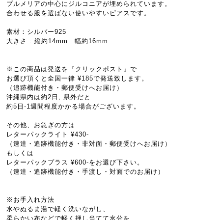
プルメリアの中心にジルコニアが埋められています。
合わせる服を選ばない使いやすいピアスです。
素材：シルバー925
大きさ : 縦約14mm 幅約16mm
※この商品は発送を『クリックポスト』で
お選び頂くと全国一律 ¥185で発送致します。
（追跡機能付き・郵便受けへお届け）
沖縄県内は約2日, 県外だと
約5日-1週間程度かかる場合がございます。
その他、お急ぎの方は
レターパックライト ¥430-
（速達・追跡機能付き・非対面・郵便受けへお届け）
もしくは
レターパックプラス ¥600-をお選び下さい。
（速達・追跡機能付き・手渡し・対面でのお届け）
※お手入れ方法
水やぬるま湯で軽く洗いながし、
柔らかい布などで軽く押し当てて水分を