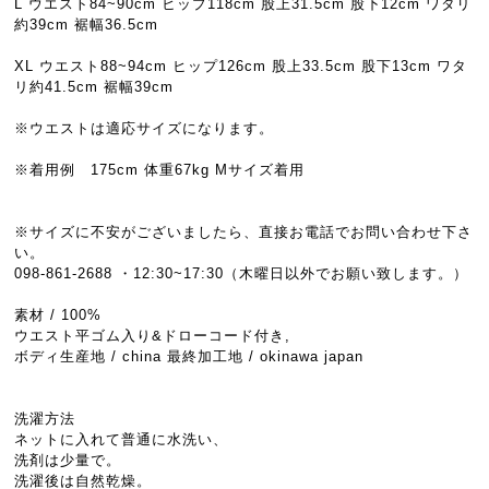
L ウエスト84~90cm ヒップ118cm 股上31.5cm 股下12cm ワタリ
約39cm 裾幅36.5cm
XL ウエスト88~94cm ヒップ126cm 股上33.5cm 股下13cm ワタ
リ約41.5cm 裾幅39cm
※ウエストは適応サイズになります。
※着用例 175cm 体重67kg Mサイズ着用
※サイズに不安がございましたら、直接お電話でお問い合わせ下さ
い。
098-861-2688 ・12:30~17:30（木曜日以外でお願い致します。）
素材 / 100%
ウエスト平ゴム入り&ドローコード付き,
ボディ生産地 / china 最終加工地 / okinawa japan
洗濯方法
ネットに入れて普通に水洗い、
洗剤は少量で。
洗濯後は自然乾燥。