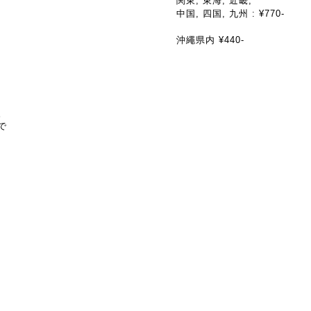
関東, 東海, 近畿,
中国, 四国, 九州 : ¥770-
沖繩県内 ¥440-
。
で