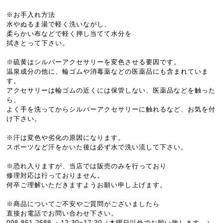
※お手入れ方法
水やぬるま湯で軽く洗いながし、
柔らかい布などで軽く押し当てて水分を
拭きとって下さい。
※硫黄はシルバーアクセサリーを変色させる要因です。
温泉成分の他に、輪ゴムや消毒薬などの医薬品にも含まれていま
す。
アクセサリーは輪ゴムの近くには保管しない、医薬品などを触った
ら、
よく手を洗ってからシルバーアクセサリーに触れるなど、お気を付
け下さい。
※汗は変色や劣化の原因になります。
スポーツなど汗をかいた後は必ず水で洗い流して下さい。
※恐れ入りますが、当店では販売のみを行っており
修理対応は行っておりません。
何卒ご理解いただきますようお願い申し上げます。
※商品についてご不安やご質問がございましたら
直接お電話でお問い合わせ下さい。
098-861-2688 ・12:30~17:30（木曜日以外でお願い致します。）