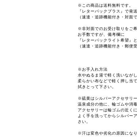
※この商品は送料無料です。
『レターパックプラス』で発
（速達・追跡機能付き・対面
※非対面でのお受け取りをご
お手数ですが、備考欄に
『レターパックライト希望』
（速達・追跡機能付き・郵便
※お手入れ方法
水やぬるま湯で軽く洗いなが
柔らかい布などで軽く押し当
拭きとって下さい。
※硫黄はシルバーアクセサリ
温泉成分の他に、輪ゴムや消
アクセサリーは輪ゴムの近く
よく手を洗ってからシルバー
さい。
※汗は変色や劣化の原因にな