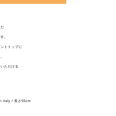
んだ
です。
ダントトップに
す。
用いただける
n italy / 長さ55cm