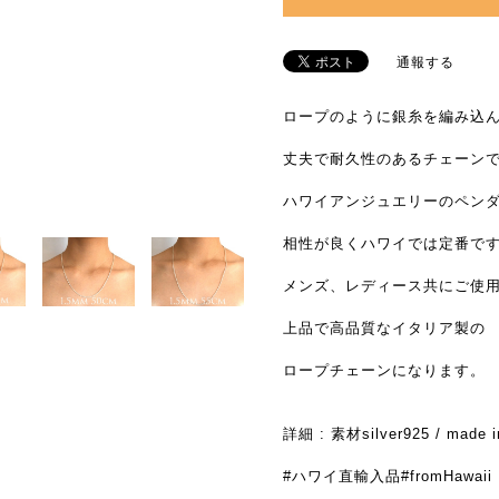
通報する
ロープのように銀糸を編み込
丈夫で耐久性のあるチェーン
ハワイアンジュエリーのペン
相性が良くハワイでは定番で
メンズ、レディース共にご使
上品で高品質なイタリア製の
ロープチェーンになります。
詳細 : 素材silver925 / made i
#ハワイ直輸入品#fromHawaii