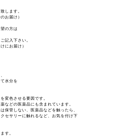
送致します。
でのお届け）
希望の方は
とご記入下さい。
受けにお届け）
し、
てて水分を
ーを変色させる要因です。
毒薬などの医薬品にも含まれています。
には保管しない、医薬品などを触ったら、
アクセサリーに触れるなど、お気を付け下
ります。