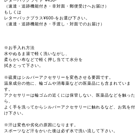
レターパックライト ¥430-
（速達・追跡機能付き・非対面・郵便受けへお届け）
もしくは
レターパックプラス¥600-をお選び下さい。
（速達・追跡機能付き・手渡し・対面でのお届け）
※お手入れ方法
水やぬるま湯で軽く洗いながし、
柔らかい布などで軽く押し当てて水分を
拭きとって下さい。
※硫黄はシルバーアクセサリーを変色させる要因です。
温泉成分の他に、輪ゴムや消毒薬などの医薬品にも含まれていま
す。
アクセサリーは輪ゴムの近くには保管しない、医薬品などを触った
ら、
よく手を洗ってからシルバーアクセサリーに触れるなど、お気を付
け下さい。
※汗は変色や劣化の原因になります。
スポーツなど汗をかいた後は必ず水で洗い流して下さい。