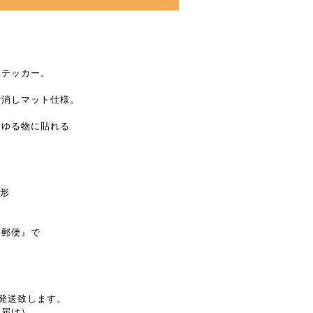
ステッカー。
や消しマット仕様。
らゆる物に貼れる
方形
外郵便』で
で発送致します。
お届け）