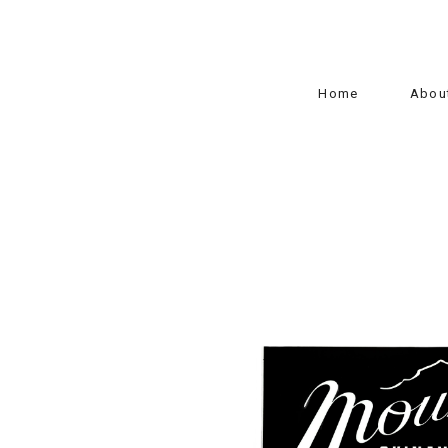
Home
Abou