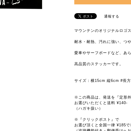
通報する
マウンテンのオリジナルロゴ
耐水・耐熱、汚れに強い、つ
愛車やサーフボードなど、あ
高品質のステッカーです。
サイズ：横15cm 縦6cm #長
※この商品は、発送を『定形
お選びいただくと送料 ¥140-
（ハガキ扱い）
※『クリックポスト』で
お選び頂くと全国一律 ¥185
（追跡機能付き・郵便受けへ