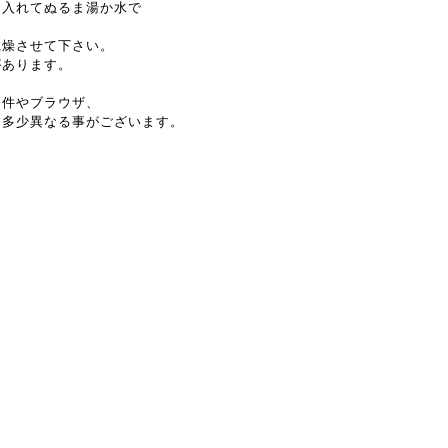
に入れてぬるま湯か水で
乾燥させて下さい。
があります。
条件やブラウザ、
と多少異なる事がございます。