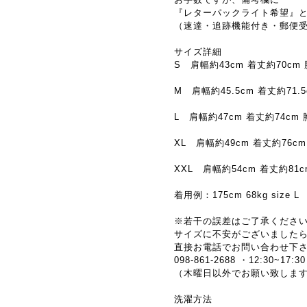
『レターパックライト希望』
（速達・追跡機能付き・郵便
サイズ詳細
S 肩幅約43cm 着丈約70cm 
M 肩幅約45.5cm 着丈約71.5
L 肩幅約47cm 着丈約74cm 
XL 肩幅約49cm 着丈約76cm
XXL 肩幅約54cm 着丈約81c
着用例：175cm 68kg size L
※若干の誤差はご了承くださ
サイズに不安がございました
直接お電話でお問い合わせ下
098-861-2688 ・12:30~17:30
（木曜日以外でお願い致しま
洗濯方法