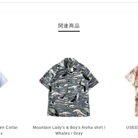
関連商品
en Collar
Mountain Lady's & Boy's Aloha shirt /
USED 
is
Whales / Gray