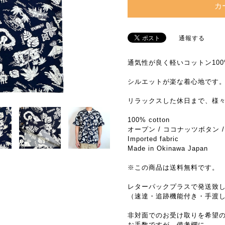
カ
通報する
通気性が良く軽いコットン10
シルエットが楽な着心地です
リラックスした休日まで、様
100% cotton
オープン / ココナッツボタン 
Imported fabric
Made in Okinawa Japan
※この商品は送料無料です。
レターパックプラスで発送致
（速達・追跡機能付き・手渡
非対面でのお受け取りを希望
お手数ですが、備考欄に