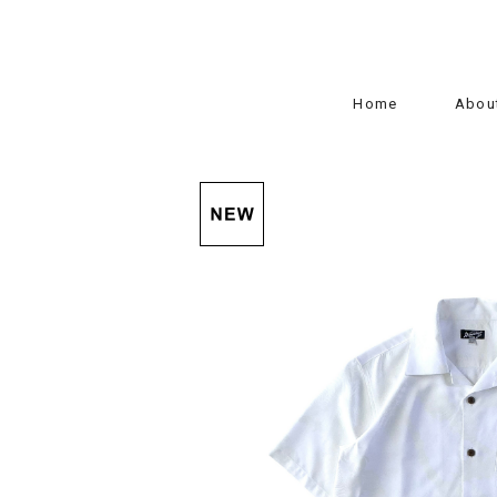
Home
Abou