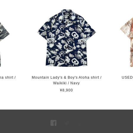
a shirt /
Mountain Lady's & Boy's Aloha shirt /
USED 
Waikiki / Navy
¥8,900