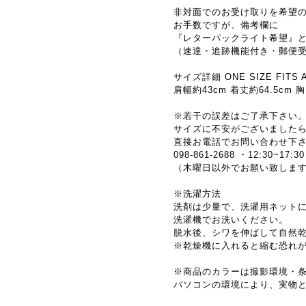
非対面でのお受け取りを希望
お手数ですが、備考欄に
『レターパックライト希望』
（速達・追跡機能付き・郵便
サイズ詳細 ONE SIZE FIT
肩幅約43cm 着丈約64.5cm 胸
※若干の誤差はご了承下さい
サイズに不安がございました
直接お電話でお問い合わせ下
098-861-2688 ・12:30~17:30
（木曜日以外でお願い致しま
※洗濯方法
洗剤は少量で、洗濯用ネット
洗濯機でお洗いください。
脱水後、シワを伸ばして自然
※乾燥機に入れると縮む恐れ
※商品のカラーは撮影環境・
パソコンの環境により、実物