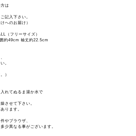
の方は
とご記入下さい。
受けへのお届け）
S ALL（フリーサイズ）
囲約49cm 袖丈約22.5cm
。
ら、
さい。
す。）
に入れてぬるま湯か水で
乾燥させて下さい。
があります。
条件やブラウザ、
と多少異なる事がございます。