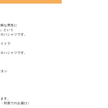
小柄な男性に
LL』という
アロハシャツです。
ワイトで
アロハシャツです。
ボタン
します。
し・対面でのお届け）