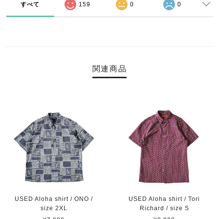
すべて
159
0
0
関連商品
USED Aloha shirt / ONO /
USED Aloha shirt / Tori
size 2XL
Richard / size S