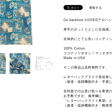
通報する
Go barefoot のUSEDアロ
厚手のざっくりとした生地感
全体的にとても良いコンディ
100% Cotton
ココナッツボタン / マッチポ
Made in USA
※この商品は送料無料です。
レターパックプラスで発送致
（速達・追跡機能付き・手渡
非対面でのお受け取りを希望
お手数ですが、備考欄に
『レターパックライト希望』
（速達・追跡機能付き・郵便