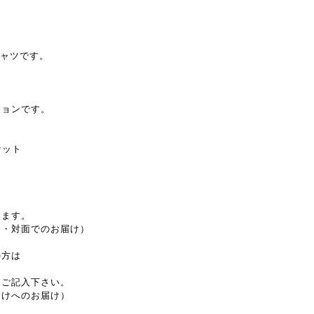
ハシャツです。
。
ションです。
ケット
します。
し・対面でのお届け）
の方は
とご記入下さい。
受けへのお届け）