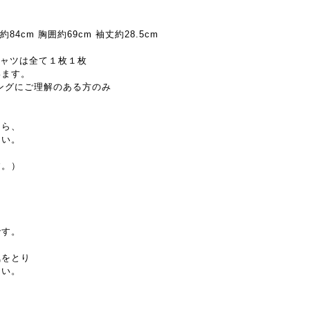
約84cm 胸囲約69cm 袖丈約28.5cm
シャツは全て１枚１枚
います。
ングにご理解のある方のみ
たら、
さい。
す。）
。
です。
気をとり
さい。