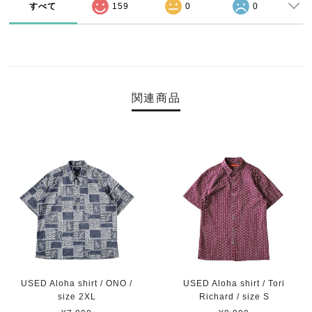
すべて
159
0
0
関連商品
USED Aloha shirt / ONO /
USED Aloha shirt / Tori
size 2XL
Richard / size S