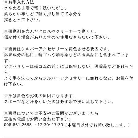
※お手入れ方法
水やぬるま湯で軽く洗いながし、
柔らかい布などで軽く押し当てて水分を
拭きとって下さい。
※研磨剤を含んだクロスやクリーナーで磨くと、
傷が付く場合がありますので使用なさらないで下さい。
※硫黄はシルバーアクセサリーを変色させる要因です。
温泉成分の他に、輪ゴムや消毒薬などの医薬品にも含まれていま
す。
アクセサリーは輪ゴムの近くには保管しない、医薬品などを触った
ら、
よく手を洗ってからシルバーアクセサリーに触れるなど、お気を付
け下さい。
※汗は変色や劣化の原因になります。
スポーツなど汗をかいた後は必ず水で洗い流して下さい。
※商品についてご不安やご質問がございましたら
直接お電話でお問い合わせ下さい。
098-861-2688 ・12:30~17:30（木曜日以外でお願い致します。）