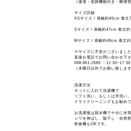
（速達・追跡機能付き・郵便
サイズ詳細
XSサイズ / 肩幅約45cm 着丈7
Sサイズ / 肩幅約47cm 着丈約7
Mサイズ / 肩幅約48cm 着丈約
※サイズに不安がございまし
直接お電話でお問い合わせ下
098-861-2688 ・12:30~17:30
（木曜日以外でお願い致しま
洗濯方法
ネットに入れて洗濯機で
ソフト洗い、もしくは手洗い
ドライクリーニングもお勧め
お洗濯後は脱水機で十分に水
シワを伸ばし、陰干し・自然
乾燥機もOKです。