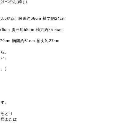
受けへのお届け）
3.5約cm 胸囲約56cm 袖丈約24cm
6cm 胸囲約58cm 袖丈約25.5cm
79cm 胸囲約61cm 袖丈約27cm
たら、
さい。
す。）
。
です。
気をとり
乾燥または