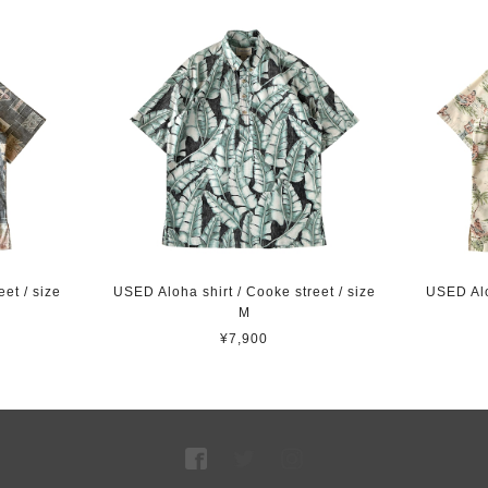
et / size
USED Aloha shirt / Cooke street / size
USED Alo
M
¥7,900