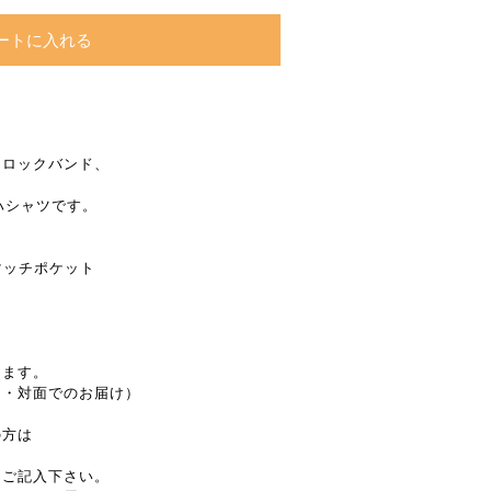
ートに入れる
的ロックバンド、
ハシャツです。
マッチポケット
します。
し・対面でのお届け）
の方は
とご記入下さい。