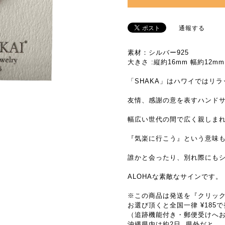
通報する
素材：シルバー925
大きさ :縦約16mm 幅約12mm
「SHAKA」はハワイではリラ
友情、感謝の意を表すハンド
幅広い世代の間で広く親しま
『気楽に行こう』という意味
誰かと会ったり、別れ際にも
ALOHAな素敵なサインです。
※この商品は発送を『クリッ
お選び頂くと全国一律 ¥185
（追跡機能付き・郵便受けへ
沖縄県内は約2日, 県外だと