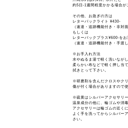
約5日-1週間程度かかる場合
その他、お急ぎの方は
レターパックライト ¥430-
（速達・追跡機能付き・非対
もしくは
レターパックプラス¥600-を
（速達・追跡機能付き・手渡
※お手入れ方法
水やぬるま湯で軽く洗いなが
柔らかい布などで軽く押し当
拭きとって下さい。
※研磨剤を含んだクロスやク
傷が付く場合がありますので
※硫黄はシルバーアクセサリ
温泉成分の他に、輪ゴムや消
アクセサリーは輪ゴムの近く
よく手を洗ってからシルバー
さい。