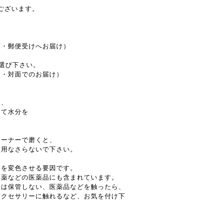
がございます。
面・郵便受けへお届け）
お選び下さい。
し・対面でのお届け）
し、
てて水分を
リーナーで磨くと、
使用なさらないで下さい。
ーを変色させる要因です。
毒薬などの医薬品にも含まれています。
には保管しない、医薬品などを触ったら、
アクセサリーに触れるなど、お気を付け下