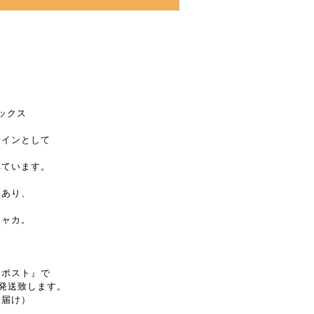
ックス
サインとして
れています。
もあり、
シャカ。
クポスト』で
で発送致します。
お届け）