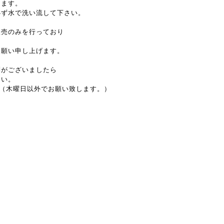
ります。
必ず水で洗い流して下さい。
販売のみを行っており
。
お願い申し上げます。
問がございましたら
さい。
~17:30（木曜日以外でお願い致します。）