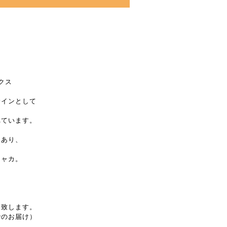
クス
サインとして
れています。
もあり、
シャカ。
送致します。
でのお届け）