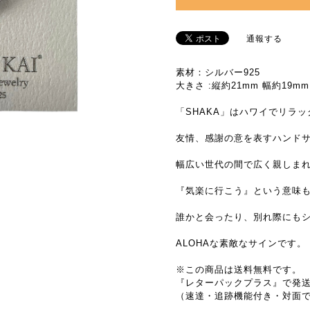
通報する
素材：シルバー925
大きさ :縦約21mm 幅約19mm
「SHAKA」はハワイでリラッ
友情、感謝の意を表すハンド
幅広い世代の間で広く親しま
『気楽に行こう』という意味
誰かと会ったり、別れ際にも
ALOHAな素敵なサインです。
※この商品は送料無料です。
『レターパックプラス』で発
（速達・追跡機能付き・対面