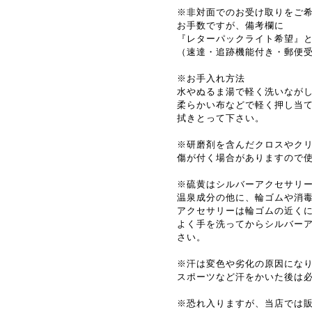
※非対面でのお受け取りをご
お手数ですが、備考欄に
『レターパックライト希望』
（速達・追跡機能付き・郵便
※お手入れ方法
水やぬるま湯で軽く洗いなが
柔らかい布などで軽く押し当
拭きとって下さい。
※研磨剤を含んだクロスやク
傷が付く場合がありますので
※硫黄はシルバーアクセサリ
温泉成分の他に、輪ゴムや消
アクセサリーは輪ゴムの近く
よく手を洗ってからシルバー
さい。
※汗は変色や劣化の原因にな
スポーツなど汗をかいた後は
※恐れ入りますが、当店では