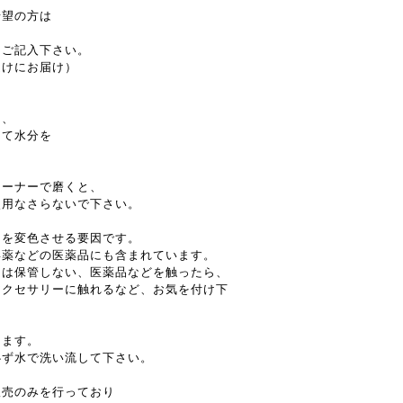
希望の方は
とご記入下さい。
受けにお届け）
し、
てて水分を
リーナーで磨くと、
使用なさらないで下さい。
ーを変色させる要因です。
毒薬などの医薬品にも含まれています。
には保管しない、医薬品などを触ったら、
アクセサリーに触れるなど、お気を付け下
ります。
必ず水で洗い流して下さい。
販売のみを行っており