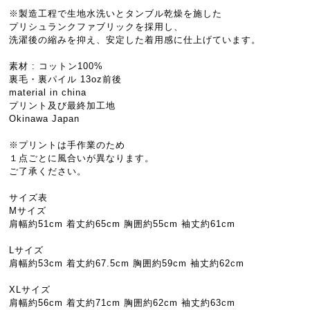
※製造工程で生地水洗いとタンブル乾燥を施した
プリシュランクファブリックを採用し、
洗濯後の縮みを抑え、安定した着用感に仕上げています。
素材 : コットン100%
裏毛・裏パイル 13oz前後
material in china
プリント及び最終加工地
Okinawa Japan
※プリントは手作業のため
１点ごとに風合いが異なります。
ご了承ください。
サイズ表
Mサイズ
肩幅約51cm 着丈約65cm 胸囲約55cm 袖丈約61cm
Lサイズ
肩幅約53cm 着丈約67.5cm 胸囲約59cm 袖丈約62cm
XLサイズ
肩幅約56cm 着丈約71cm 胸囲約62cm 袖丈約63cm