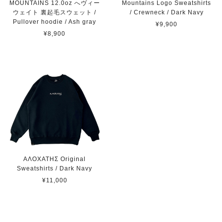
MOUNTAINS 12.0oz へヴィー
Mountains Logo Sweatshirts
ウェイト 裏起毛スウェット /
/ Crewneck / Dark Navy
Pullover hoodie / Ash gray
¥9,900
¥8,900
ΑΛΟΧΑΤΗΣ Original
Sweatshirts / Dark Navy
¥11,000