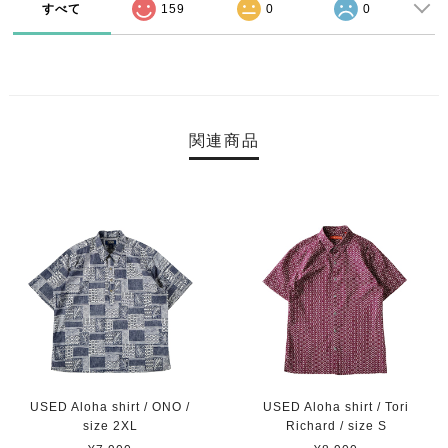
すべて
159
0
0
関連商品
USED Aloha shirt / ONO /
USED Aloha shirt / Tori
size 2XL
Richard / size S