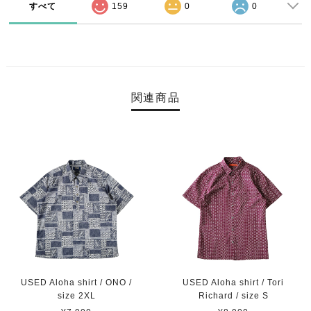
すべて
159
0
0
関連商品
USED Aloha shirt / ONO /
USED Aloha shirt / Tori
size 2XL
Richard / size S